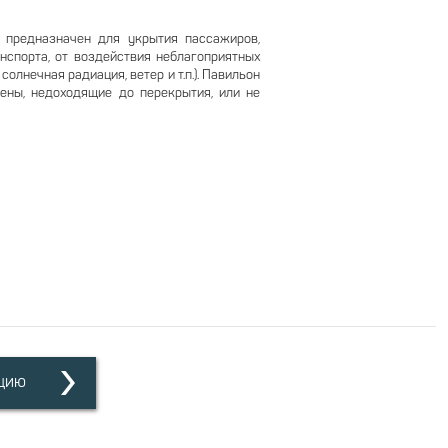
) предназначен для укрытия пассажиров,
спорта, от воздействия неблагоприятных
олнечная радиация, ветер и т.п.). Павильон
тены, недоходящие до перекрытия, или не
ацию